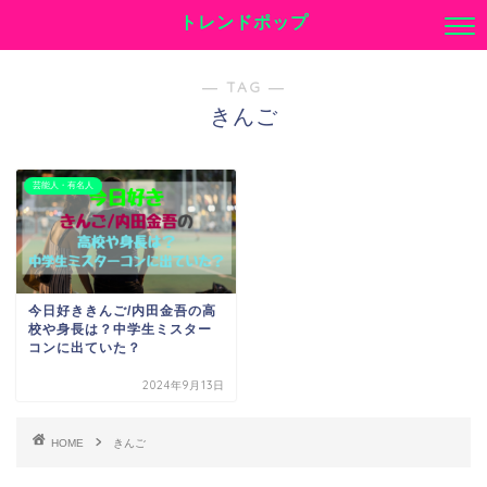
トレンドポップ
― TAG ―
きんご
芸能人・有名人
今日好ききんご/内田金吾の高
校や身長は？中学生ミスター
コンに出ていた？
2024年9月13日
HOME
きんご