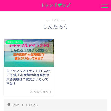
トレンドポップ
― TAG ―
しんたろう
芸能人・有名人
シャッフルアイランド3しんた
ろう/真子心太朗の出身高校や
大会実績は？彼女がいるって
本当？
2022年12月20日
HOME
しんたろう