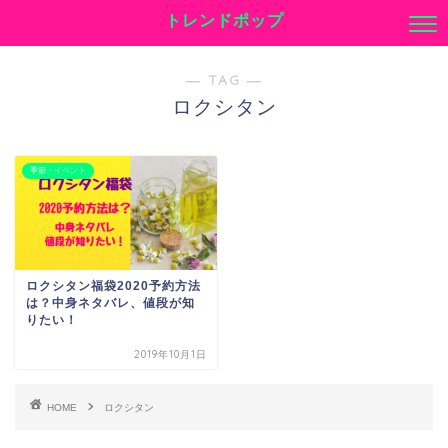
トレンドポップ
― TAG ―
ロクシタン
季節・イベント
ロクシタン福袋2020予約方法
は？中身ネタバレ、値段が知
りたい！
2019年10月1日
HOME
ロクシタン