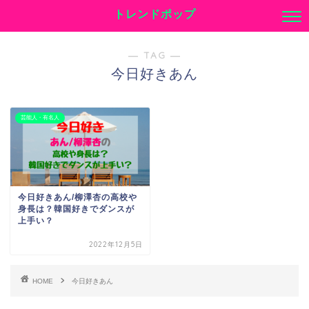
トレンドポップ
― TAG ―
今日好きあん
芸能人・有名人
今日好きあん/柳澤杏の高校や
身長は？韓国好きでダンスが
上手い？
2022年12月5日
HOME
今日好きあん