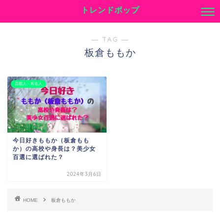
トレンドポップ
― TAG ―
板倉ももか
芸能人・有名人
今日好きももか（板倉もも
か）の高校や身長は？美少女
百選に選ばれた？
2024年3月6日
HOME
板倉ももか