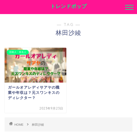
トレンドポップ
― TAG ―
林田沙綾
芸能人・有名人
ガールオアレディサアヤの職
業や年収は？元スワンキスの
ディレクター？
2023年9月23日
HOME
林田沙綾