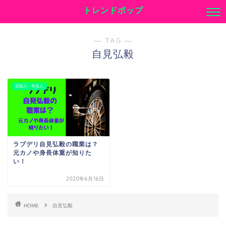
トレンドポップ
― TAG ―
自見弘毅
芸能人・有名人
ラブデリ自見弘毅の職業は？
元カノや身長体重が知りた
い！
2020年6月16日
HOME
自見弘毅