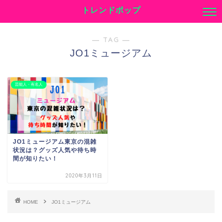
トレンドポップ
― TAG ―
JO1ミュージアム
芸能人・有名人
JO1ミュージアム東京の混雑
状況は？グッズ人気や待ち時
間が知りたい！
2020年3月11日
HOME
JO1ミュージアム