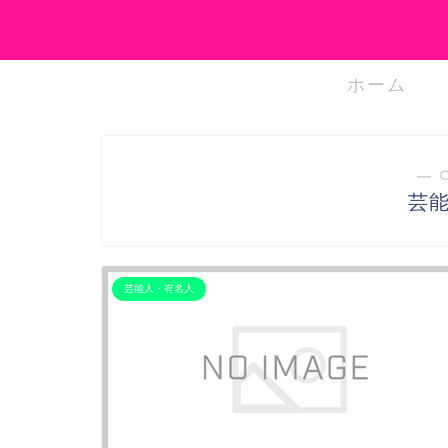
ホーム
― 
芸
芸能人・有名人