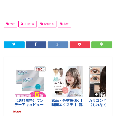
ひな
今日好き
長浜広奈
高校