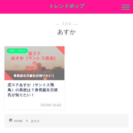
トレンドポップ
― TAG ―
あすか
芸能人・有名人
恋ステあすか（サントス飛
鳥）の高校は？身長誕生日彼
氏が知りたい！
2020年7月4日
HOME
あすか