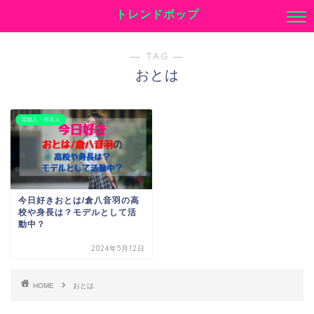
トレンドポップ
― TAG ―
おとは
芸能人・有名人
今日好きおとは/倉八音羽の高
校や身長は？モデルとして活
動中？
2024年5月12日
HOME
おとは