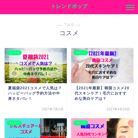
トレンドポップ
― TAG ―
コスメ
トレンド
トレンド
夏福袋2021コスメで人気は？
【2021年最新】韓国コスメ20
ハッピーバッグ予約方法や中
代スキンケア！毛穴におすす
身ネタバレ！
めな美白ケアは？
2021年7月2日
2021年4月20日
トレンド
トレンド