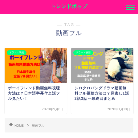
トレンドポップ
― TAG ―
動画フル
ドラマ・映画
ドラマ・映画
ボーイフレンド動画無料視聴
シロクロパンダドラマ動画無
方法は？日本語字幕付全話フ
料フル視聴方法は？見逃し1話
ル見たい！
2話3話～最終回まとめ
2020年5月8日
2020年1月10日
HOME
動画フル