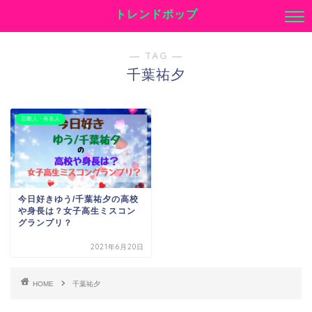
トレンドポップ
― TAG ―
千葉祐夕
芸能人・有名人
今日好きゆう/千葉祐夕の高校
や身長は？女子高生ミスコン
グランプリ？
2021年6月20日
HOME
千葉祐夕