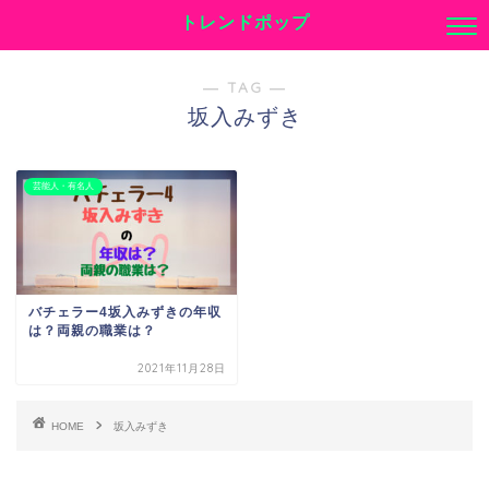
トレンドポップ
― TAG ―
坂入みずき
芸能人・有名人
バチェラー4坂入みずきの年収
は？両親の職業は？
2021年11月28日
HOME
坂入みずき