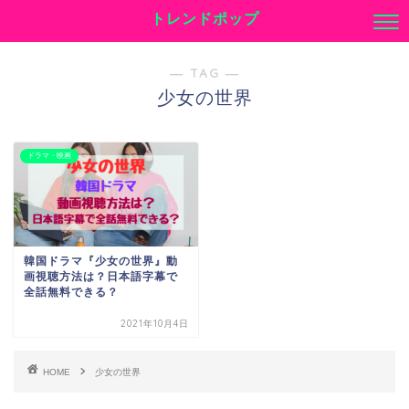
トレンドポップ
― TAG ―
少女の世界
ドラマ・映画
韓国ドラマ『少女の世界』動
画視聴方法は？日本語字幕で
全話無料できる？
2021年10月4日
HOME
少女の世界