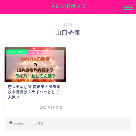
トレンドポップ
― TAG ―
山口夢菜
芸能人・有名人
恋ステゆな/山口夢菜の出身高
校や身長は？ライバーとして
人気？
2021年8月31日
HOME
山口夢菜