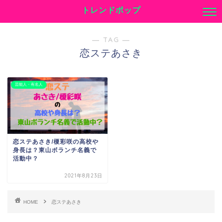
トレンドポップ
― TAG ―
恋ステあさき
芸能人・有名人
恋ステあさき/榎彩咲の高校や
身長は？東山ボランチ名義で
活動中？
2021年8月23日
HOME
恋ステあさき