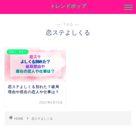
トレンドポップ
― TAG ―
恋ステよしくる
芸能人・有名人
恋ステよしくる別れた？破局
理由や現在の恋人や仕事は？
2022年6月12日
HOME
恋ステよしくる