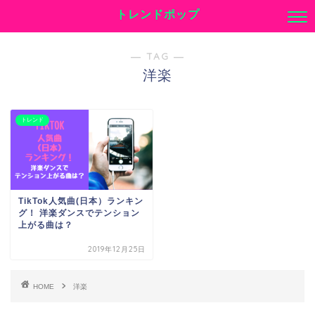
トレンドポップ
― TAG ―
洋楽
トレンド
TikTok人気曲(日本）ランキン
グ！ 洋楽ダンスでテンション
上がる曲は？
2019年12月25日
HOME
洋楽