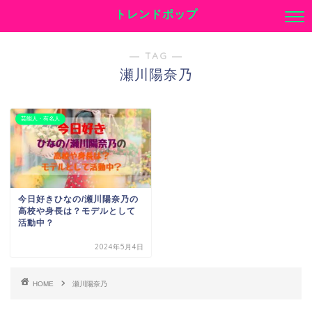
トレンドポップ
― TAG ―
瀬川陽奈乃
芸能人・有名人
今日好きひなの/瀬川陽奈乃の
高校や身長は？モデルとして
活動中？
2024年5月4日
HOME
瀬川陽奈乃