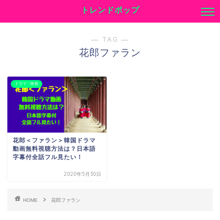
トレンドポップ
― TAG ―
花郎ファラン
ドラマ・映画
花郎＜ファラン＞韓国ドラマ
動画無料視聴方法は？日本語
字幕付全話フル見たい！
2020年5月30日
HOME
花郎ファラン