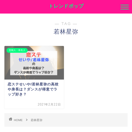
トレンドポップ
― TAG ―
若林星弥
芸能人・有名人
恋ステせいや/若林星弥の高校
や身長は？ダンスが得意でラ
ップ好き？
2021年2月22日
HOME
若林星弥