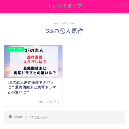
トレンドポップ
― TAG ―
3Bの恋人原作
ドラマ・映画
3Bの恋人原作漫画ネタバレ
は？最終回結末と実写ドラマ
との違いは？
2021年1月15日
HOME
3Bの恋人原作