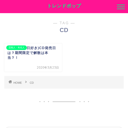
トレンドポップ
― TAG ―
CD
ERROR(今日好き)CD発売日
芸能人・有名人
は？期間限定で解散は本
当？！
2020年3月23日
HOME
CD