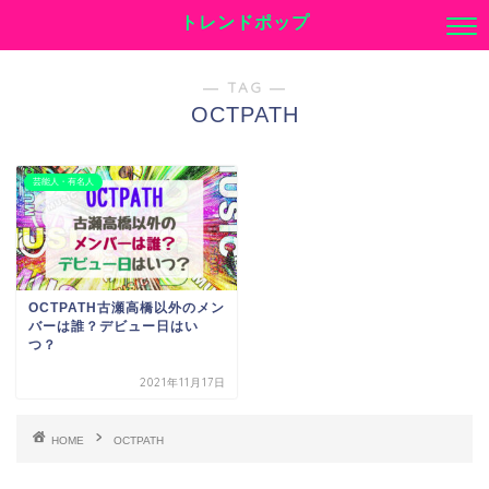
トレンドポップ
― TAG ―
OCTPATH
芸能人・有名人
OCTPATH古瀬高橋以外のメン
バーは誰？デビュー日はい
つ？
2021年11月17日
HOME
OCTPATH