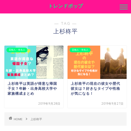
トレンドポップ
― TAG ―
上杉柊平
芸能人・有名人
芸能人・有名人
上杉柊平は英語が得意な帰国
上杉柊平の現在の彼女や歴代
子女？年齢・出身高校大学や
彼女は？好きなタイプや性格
家族構成まとめ
が気になる！
2019年9月28日
2019年9月27日
HOME
上杉柊平