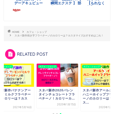
HOME
カフェ・ショップ
スタバ新作焼き芋フラペチーノのカロリーは？カスタマイズおすすめはこれ！
RELATED POST
ェ・ショップ
カフェ・ショップ
カフェ・ショップ
タバ新作バナナンアー
スタバ新作2020バレン
スタバ新作アールグ
ンドミルクフラペチー
タインチョコレートフラ
ハニーホイップフラ
のカロリーは？カス
ペチーノ！カロリーカ...
ーノのカロリーは？
.
ス...
2020年1月15日
2021年3月16日
2020年12