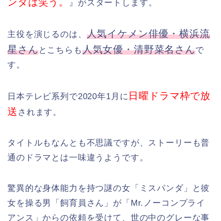
ンダは笑う。
』がスタートします。
人気イケメン俳優・横浜流
主役を演じるのは、
星さん
人気女優・清野菜名さん
とこちらも
で
す。
日曜ドラマ枠で放
日本テレビ系列で2020年1月に
送
されます。
タイトルもなんとも不思議ですが、ストーリーも普
通のドラマとは一味違うようです。
驚異的な身体能力を持つ謎の女「ミスパンダ」と彼
女を操る男「飼育員さん」が「Mr.ノーコンプライ
アンス」からの依頼を受けて、世の中のグレーな事