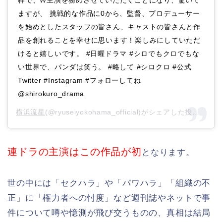
ますが、 挑戦的な作品に0から、監督、プロデューサー
を始めとしたスタッフの皆さん、キャストの皆さんと作
品を創れることを幸せに思います！楽しみにしていただ
けると嬉しいです。 #日曜ドラマ #シロでもクロでもな
い世界で、パンダは笑う。 #略して #シロクロ #公式
Twitter #Instagram #フォローしてね
@shirokuro_drama
横浜流星
(@ryuseiyokohama_official)がシェアした投稿 –
20
連ドラの主演はこの作品が初
となります。
世の中には「セクハラ」や「パワハラ」「組織の不
正」に「権力者への忖度」など週刊誌やネットで事
件について噂や憶測が飛び交うものの、真相は結局