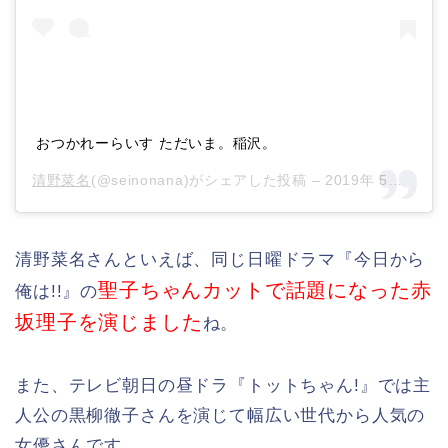
おつかれーらいす ただいま。稲沢。
清野菜名
(@seinonana)がシェアした投稿 –
2019年 5月月2日午前2時33分PDT
清野菜名さんといえば、同じ日曜ドラマ『今日から
聖子ちゃんカットで話題になった赤
俺は!!』の
坂理子を演じました
ね。
また、テレビ朝日の昼ドラ『トットちゃん!』では主
人公の黒柳徹子さんを演じて幅広い世代から人気の
女優さんです。