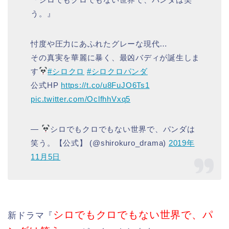
う。』
忖度や圧力にあふれたグレーな現代…
その真実を華麗に暴く、最凶バディが誕生しま
す
#シロクロ
#シロクロパンダ
公式HP
https://t.co/u8FuJO6Ts1
pic.twitter.com/OclfhhVxq5
—
シロでもクロでもない世界で、パンダは
笑う。【公式】 (@shirokuro_drama)
2019年
11月5日
シロでもクロでもない世界で、パ
新ドラマ『