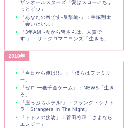
ザンオールスターズ「愛はスローにちょ
っとずつ」
『あなたの番です-反撃編-』：手塚翔太
「会いたいよ」
『3年A組 -今から皆さんは、人質で
す-』：ザ・クロマニヨンズ「生きる」
2018年
『今日から俺は!!』：「僕らはファミリ
ー」
『ゼロ 一獲千金ゲーム』：NEWS「生き
ろ」
『崖っぷちホテル!』：フランク・シナト
ラ「Strangers In The Night」
『トドメの接吻』：菅田将暉「さよなら
エレジー」