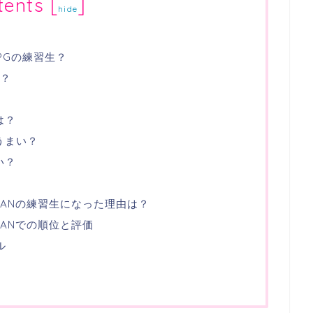
tents
[
]
hide
XPGの練習生？
は？
は？
うまい？
い？
JAPANの練習生になった理由は？
APANでの順位と評価
ル