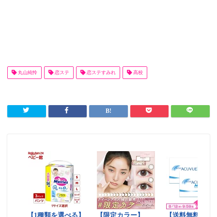
丸山純怜
恋ステ
恋ステすみれ
高校