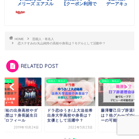
HOME
芸能人・有名人
恋ステすみれ/丸山純怜の高校や身長は？モデルとして活動中？
RELATED POST
芸能人・有名人
芸能人・有名人
芸能人・有名人
ドラ恋ゆうき/上大迫佑希
藤澤響己日プ辞退理由
本田康祐の出
出身大学高校や身長は？
は？他グループでデビュ
ンス経歴は？
女優として活躍中？
ーの可能性は？
年齢プロフィ
2022年5月23日
2021年2月17日
201