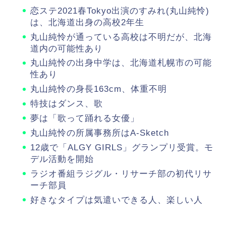
恋ステ2021春Tokyo出演のすみれ(丸山純怜)
は、北海道出身の高校2年生
丸山純怜が通っている高校は不明だが、北海
道内の可能性あり
丸山純怜の出身中学は、北海道札幌市の可能
性あり
丸山純怜の身長163cm、体重不明
特技はダンス、歌
夢は「歌って踊れる女優」
丸山純怜の所属事務所はA-Sketch
12歳で「ALGY GIRLS」グランプリ受賞。モ
デル活動を開始
ラジオ番組ラジグル・リサーチ部の初代リサ
ーチ部員
好きなタイプは気遣いできる人、楽しい人