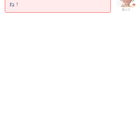
ね！
ぽぷコ