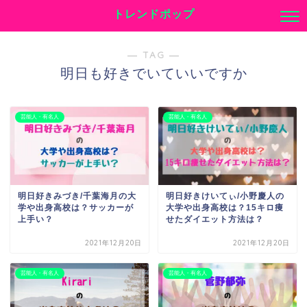
トレンドポップ
― TAG ―
明日も好きでいていいですか
芸能人・有名人
芸能人・有名人
明日好きみづき/千葉海月の大
明日好きけいてぃ/小野慶人の
学や出身高校は？サッカーが
大学や出身高校は？15キロ痩
上手い？
せたダイエット方法は？
2021年12月20日
2021年12月20日
芸能人・有名人
芸能人・有名人