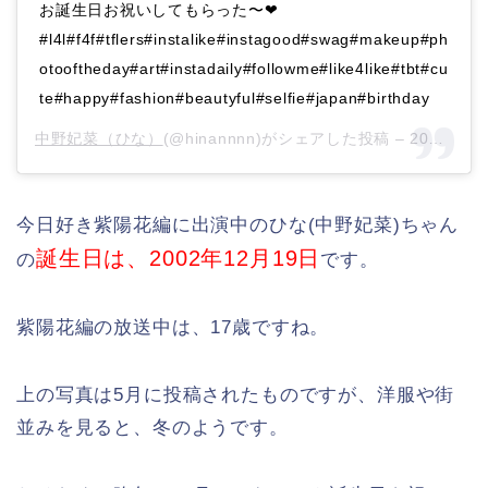
お誕生日お祝いしてもらった〜❤︎
#l4l#f4f#tflers#instalike#instagood#swag#makeup#ph
otooftheday#art#instadaily#followme#like4like#tbt#cu
te#happy#fashion#beautyful#selfie#japan#birthday
中野妃菜（ひな）
(@hinannnn)がシェアした投稿 –
2020年 5月月2日午前5時44分PDT
今日好き紫陽花編に出演中のひな(中野妃菜)ちゃん
誕生日は、2002年12月19日
の
です。
紫陽花編の放送中は、17歳ですね。
上の写真は5月に投稿されたものですが、洋服や街
並みを見ると、冬のようです。