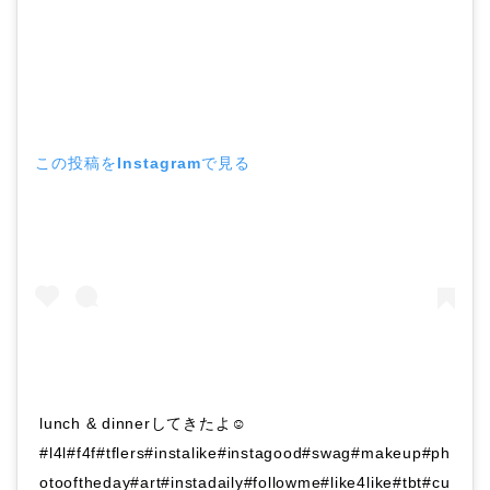
この投稿をInstagramで見る
lunch & dinnerしてきたよ☺︎
#l4l#f4f#tflers#instalike#instagood#swag#makeup#ph
otooftheday#art#instadaily#followme#like4like#tbt#cu