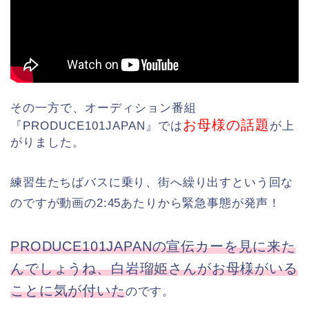
その一方で、オーディション番組
お母様の話題
『PRODUCE101JAPAN』では
が上
がりました。
練習生たちばバスに乗り、街へ繰り出すという回な
のですが動画の2:45あたりから緊急事態が発声！
PRODUCE101JAPANの宣伝カーを見に来た
んでしょうね、白岩瑠姫さんがお母様がいる
ことに気が付いた
のです。