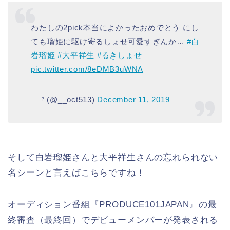
わたしの2pick本当によかったおめでとう にし
ても瑠姫に駆け寄るしょせ可愛すぎんか…
#白
岩瑠姫
#大平祥生
#るきしょせ
pic.twitter.com/8eDMB3uWNA
— ⁷ (@__oct513)
December 11, 2019
そして白岩瑠姫さんと大平祥生さんの忘れられない
名シーンと言えばこちらですね！
オーディション番組『PRODUCE101JAPAN』の最
終審査（最終回）でデビューメンバーが発表される