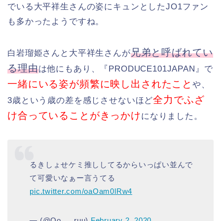
でいる大平祥生さんの姿にキュンとしたJO1ファン
も多かったようですね。
兄弟と呼ばれてい
白岩瑠姫さんと大平祥生さんが
る理由
は他にもあり、『PRODUCE101JAPAN』で
一緒にいる姿が頻繁に映し出されたこと
や、
全力でふざ
3歳という歳の差を感じさせないほど
け合っていることがきっかけ
になりました。
るきしょせケミ推ししてるからいっぱい並んで
て可愛いなぁー言うてる
pic.twitter.com/oaOam0lRw4
— (@Oo___ruu)
February 2, 2020