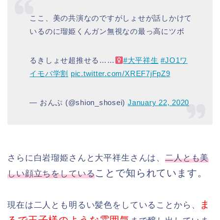
ここ、美の共演なのですがしょせが話しかけて
いるのに瑠姫くんガン無視なの最っ高にツボ
るきしょせ超推せる……‍
#大平祥生
#JO1ワ
イモバ学割
pic.twitter.com/XREF7jFpZ9
— おんぷ (@shion_shosei)
January 22, 2020
さらに白岩瑠姫さんと大平祥生さんは、
二人とも美
ことで知られています。
しい顔立ちをしている
ま
現在は二人とも明るい髪色をしていることから、