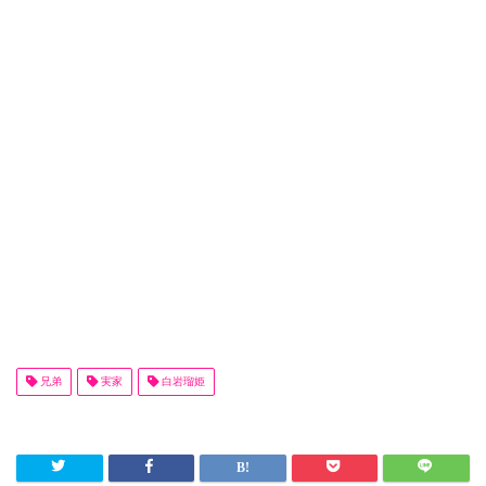
兄弟
実家
白岩瑠姫