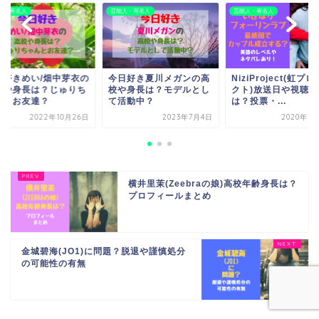
人・有名人
芸能人・有名人
芸能人・有名人
NiziProject(虹プロジェ
今日好きめい/畑中芽
日好き夏川メガンの高
クト)放送日や視聴方法
高校や身長は？じゅ
や身長は？モデルとし
は？投票・...
ゃんとお友達？
活動中？
2023年7月4日
2020年1月29日
2022年10
横井里茉(Zeebraの娘)高校年齢身長は？
プロフィールまとめ
金城碧海(JO1)に問題？脱退や謹慎処分
の可能性の有無