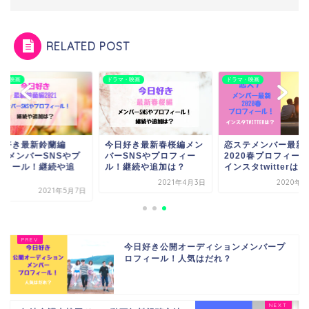
RELATED POST
マ・映画
ドラマ・映画
ドラマ・映画
日好き最新鈴蘭編
今日好き最新春桜編メン
恋ステメンバー最新
21メンバーSNSやプ
バーSNSやプロフィー
2020春プロフィー
フィール！継続や追
ル！継続や追加は？
インスタtwitterは...
.
2021年4月3日
2020年3
2021年5月7日
今日好き公開オーディションメンバープ
ロフィール！人気はだれ？