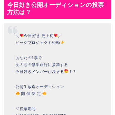
今日好き公開オーディションの投票
方法は？
＼
今日好き 史上初
／
ビッグプロジェクト始動
あなたの1票で
次の恋の修学旅行に参加する
今日好きメンバーが決まる
！？
公開生放送オーディション
開 催 決 定
▽投票期間